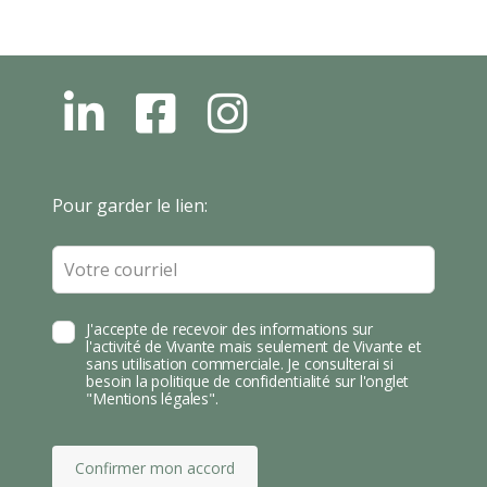
L
F
I
N
B
N
S
T
Leave
Pour garder le lien:
A
this
field
blank
J'accepte de recevoir des informations sur
l'activité de Vivante mais seulement de Vivante et
sans utilisation commerciale. Je consulterai si
besoin la politique de confidentialité sur l'onglet
"Mentions légales".
Confirmer mon accord