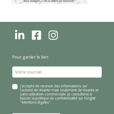
L
F
I
N
B
N
S
T
Leave
Pour garder le lien:
A
this
field
blank
J'accepte de recevoir des informations sur
l'activité de Vivante mais seulement de Vivante et
sans utilisation commerciale. Je consulterai si
besoin la politique de confidentialité sur l'onglet
"Mentions légales".