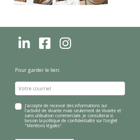
L
F
I
N
B
N
S
T
Leave
Pour garder le lien:
A
this
field
blank
J'accepte de recevoir des informations sur
l'activité de Vivante mais seulement de Vivante et
sans utilisation commerciale. Je consulterai si
besoin la politique de confidentialité sur l'onglet
"Mentions légales".