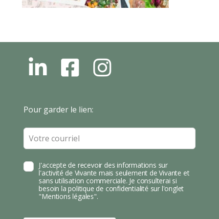
L
F
I
N
B
N
S
T
Leave
Pour garder le lien:
A
this
field
blank
J'accepte de recevoir des informations sur
l'activité de Vivante mais seulement de Vivante et
sans utilisation commerciale. Je consulterai si
besoin la politique de confidentialité sur l'onglet
"Mentions légales".