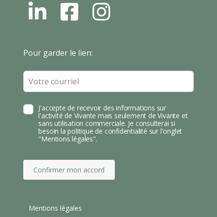
L
F
I
N
B
N
S
T
Leave
Pour garder le lien:
A
this
field
blank
J'accepte de recevoir des informations sur
l'activité de Vivante mais seulement de Vivante et
sans utilisation commerciale. Je consulterai si
besoin la politique de confidentialité sur l'onglet
"Mentions légales".
Confirmer mon accord
Mentions légales