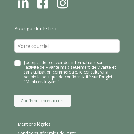
L
F
I
N
B
N
S
T
Leave
Pour garder le lien:
A
this
field
blank
J'accepte de recevoir des informations sur
l'activité de Vivante mais seulement de Vivante et
sans utilisation commerciale. Je consulterai si
besoin la politique de confidentialité sur l'onglet
"Mentions légales".
Confirmer mon accord
Mentions légales
Conditions générales de vente