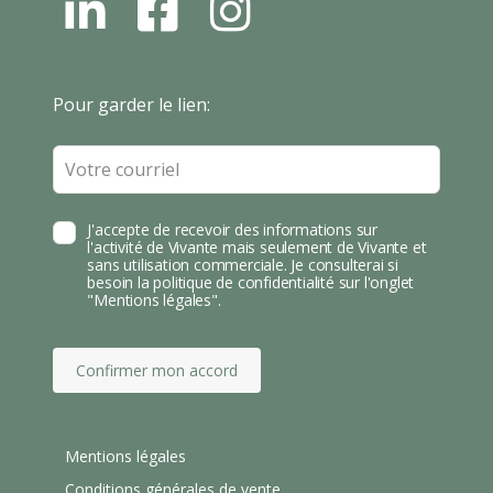
L
F
I
N
B
N
S
T
Leave
Pour garder le lien:
A
this
field
blank
J'accepte de recevoir des informations sur
l'activité de Vivante mais seulement de Vivante et
sans utilisation commerciale. Je consulterai si
besoin la politique de confidentialité sur l'onglet
"Mentions légales".
Confirmer mon accord
Mentions légales
Conditions générales de vente