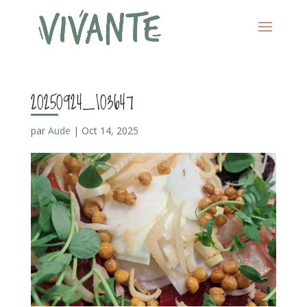
20250924_103647
par
Aude
|
Oct 14, 2025