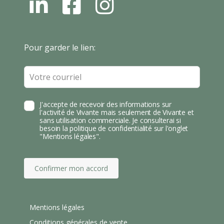
L
F
I
N
B
N
S
T
Leave
Pour garder le lien:
A
this
field
blank
J'accepte de recevoir des informations sur
l'activité de Vivante mais seulement de Vivante et
sans utilisation commerciale. Je consulterai si
besoin la politique de confidentialité sur l'onglet
"Mentions légales".
Confirmer mon accord
Mentions légales
Conditions générales de vente