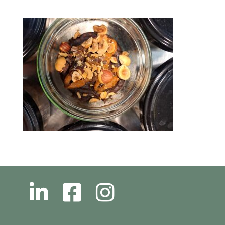
L
F
I
N
B
N
S