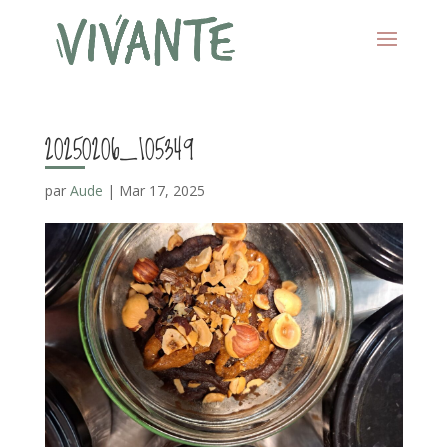
20250206_105349
par
Aude
|
Mar 17, 2025