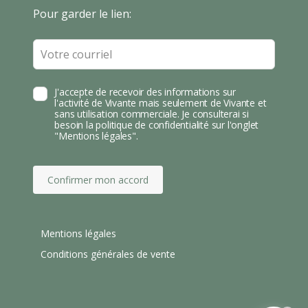
T
Leave
Pour garder le lien:
A
this
field
blank
J'accepte de recevoir des informations sur
l'activité de Vivante mais seulement de Vivante et
sans utilisation commerciale. Je consulterai si
besoin la politique de confidentialité sur l'onglet
"Mentions légales".
Confirmer mon accord
Mentions légales
Conditions générales de vente