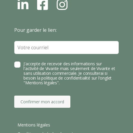
L
F
I
N
B
N
S
T
Leave
Pour garder le lien:
A
this
field
blank
J'accepte de recevoir des informations sur
l'activité de Vivante mais seulement de Vivante et
sans utilisation commerciale. Je consulterai si
besoin la politique de confidentialité sur l'onglet
"Mentions légales".
Confirmer mon accord
Mentions légales