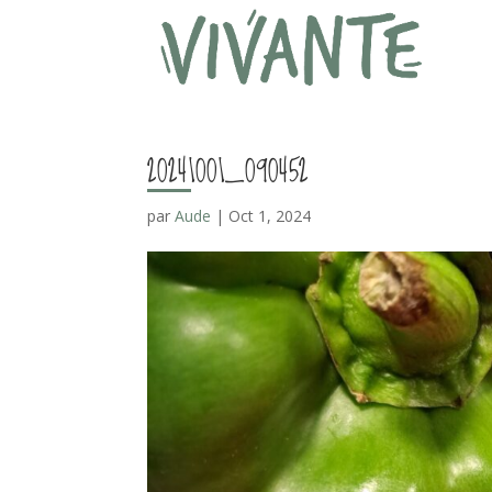
20241001_090452
par
Aude
|
Oct 1, 2024