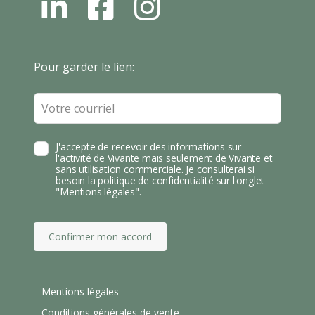
L
F
I
N
B
N
S
T
Leave
Pour garder le lien:
A
this
field
blank
J'accepte de recevoir des informations sur
l'activité de Vivante mais seulement de Vivante et
sans utilisation commerciale. Je consulterai si
besoin la politique de confidentialité sur l'onglet
"Mentions légales".
Confirmer mon accord
Mentions légales
Conditions générales de vente