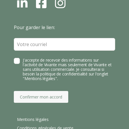
L
F
I
N
B
N
S
T
Leave
Pour garder le lien:
A
this
field
blank
J'accepte de recevoir des informations sur
l'activité de Vivante mais seulement de Vivante et
sans utilisation commerciale. Je consulterai si
besoin la politique de confidentialité sur l'onglet
"Mentions légales".
Confirmer mon accord
Mentions légales
Conditions générales de vente