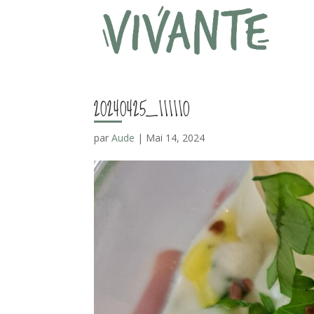
20240425_111110
par
Aude
|
Mai 14, 2024