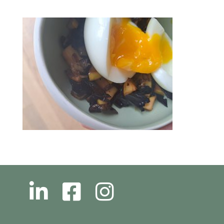
L
F
I
N
B
N
S