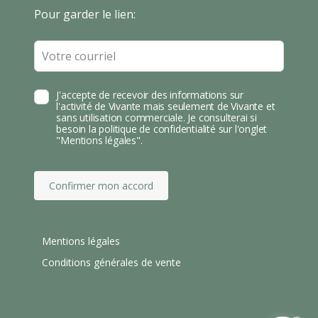
T
Leave
Pour garder le lien:
A
this
field
blank
J'accepte de recevoir des informations sur
l'activité de Vivante mais seulement de Vivante et
sans utilisation commerciale. Je consulterai si
besoin la politique de confidentialité sur l'onglet
"Mentions légales".
Confirmer mon accord
Mentions légales
Conditions générales de vente