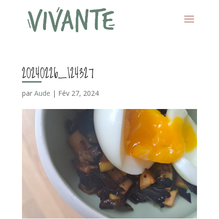
20240226_124327
par
Aude
|
Fév 27, 2024