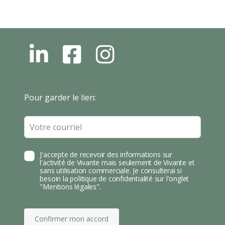
L
F
I
N
B
N
S
T
Leave
Pour garder le lien:
A
this
field
blank
J'accepte de recevoir des informations sur
l'activité de Vivante mais seulement de Vivante et
sans utilisation commerciale. Je consulterai si
besoin la politique de confidentialité sur l'onglet
"Mentions légales".
Confirmer mon accord