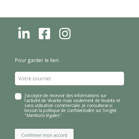
L
F
I
N
B
N
S
T
Leave
Pour garder le lien:
A
this
field
blank
J'accepte de recevoir des informations sur
l'activité de Vivante mais seulement de Vivante et
sans utilisation commerciale. Je consulterai si
besoin la politique de confidentialité sur l'onglet
"Mentions légales".
Confirmer mon accord