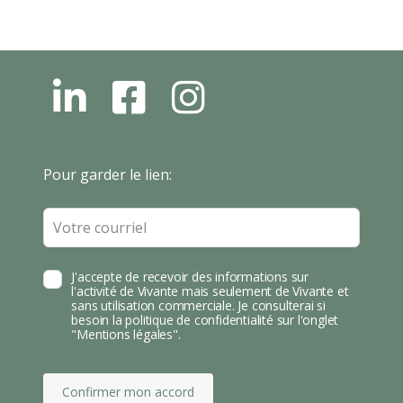
L
F
I
N
B
N
S
T
Leave
Pour garder le lien:
A
this
field
blank
J'accepte de recevoir des informations sur
l'activité de Vivante mais seulement de Vivante et
sans utilisation commerciale. Je consulterai si
besoin la politique de confidentialité sur l'onglet
"Mentions légales".
Confirmer mon accord