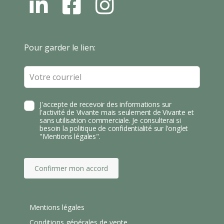
L
F
I
N
B
N
S
T
Leave
Pour garder le lien:
A
this
field
blank
J'accepte de recevoir des informations sur
l'activité de Vivante mais seulement de Vivante et
sans utilisation commerciale. Je consulterai si
besoin la politique de confidentialité sur l'onglet
"Mentions légales".
Confirmer mon accord
Mentions légales
Conditions générales de vente