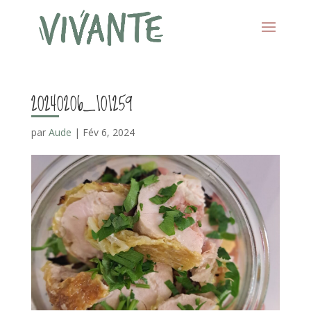
20240206_101259
par
Aude
|
Fév 6, 2024