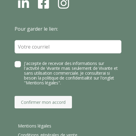
L
F
I
N
B
N
S
T
Leave
Pour garder le lien:
A
this
field
blank
J'accepte de recevoir des informations sur
l'activité de Vivante mais seulement de Vivante et
sans utilisation commerciale. Je consulterai si
besoin la politique de confidentialité sur l'onglet
"Mentions légales".
Confirmer mon accord
Mentions légales
Conditions générales de vente