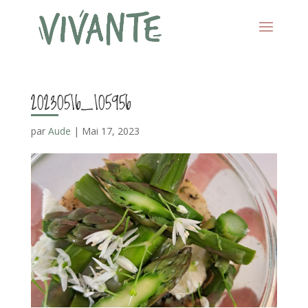
20230516_105956
par
Aude
|
Mai 17, 2023