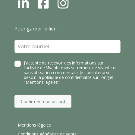
L
F
I
N
B
N
S
T
Leave
Pour garder le lien:
A
this
field
blank
J'accepte de recevoir des informations sur
l'activité de Vivante mais seulement de Vivante et
sans utilisation commerciale. Je consulterai si
besoin la politique de confidentialité sur l'onglet
"Mentions légales".
Confirmer mon accord
Mentions légales
Conditions générales de vente