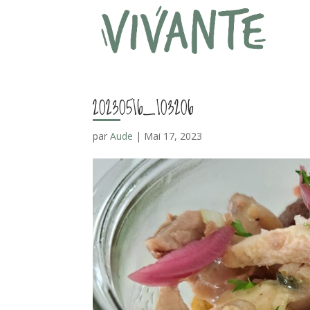
20230516_103206
par
Aude
|
Mai 17, 2023