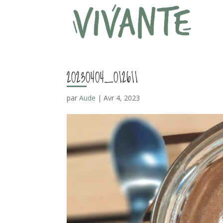
20230404_012611
par
Aude
|
Avr 4, 2023